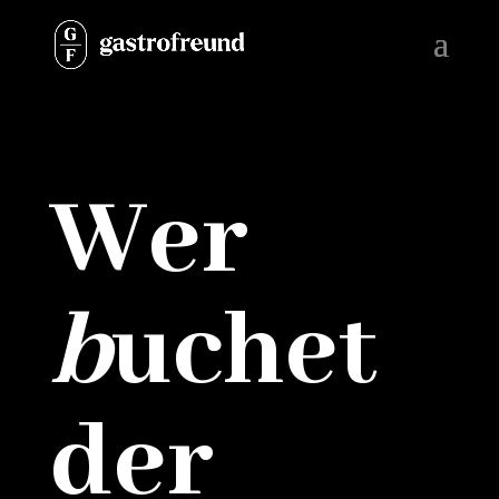
Wer
b
uchet
der