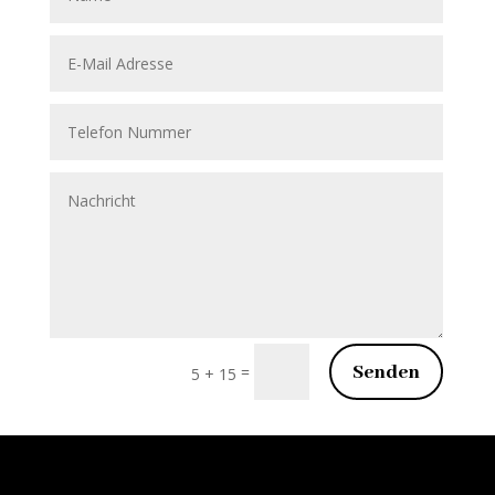
Senden
=
5 + 15